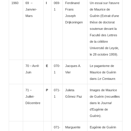
1960
69 –
I
069-
Ferdinand
Un essai sur l’œuvre
Janvier-
1
Frans
de Maurice de
Mars
Joseph
Guérin (Extrait d’une
Drijkoningen
thèse de doctorat
soutenue devant la
Faculté des Lettres
de la célèbre
Université de Leyde,
le 28 octobre 1959).
70 – Avril-
E
070-
Jacques A.
Le paganisme de
Juin
1
Vier
Maurice de Guérin
dans
Le Centaure.
71 –
P
071-
Julieta
Images de Maurice
Juillet-
1
Gômez Paz
de Guérin (recueillies
Décembre
dans le
Journal
d’Eugénie de
Guérin).
071-
Marguerite
Eugénie de Guérin