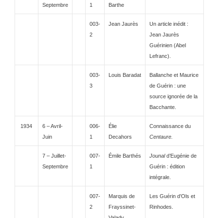
Septembre
1
Barthe
003-
Jean Jaurès
Un article inédit :
2
Jean Jaurès
Guérinien (Abel
Lefranc).
003-
Louis Baradat
Ballanche et Maurice
3
de Guérin : une
source ignorée de la
Bacchante.
1934
6 – Avril-
006-
Élie
Connaissance du
Juin
1
Decahors
Centaure.
7 – Juillet-
007-
Émile Barthés
Jounal
d’Eugénie de
Septembre
1
Guérin : édition
intégrale.
007-
Marquis de
Les Guérin d’Ols et
2
Frayssinet-
Rinhodes.
Valady