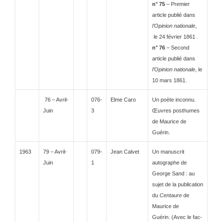
n° 75
– Premier
article publié dans
l’Opinion nationale
,
le 24 février 1861 .
n° 76
– Second
article publié dans
l’Opinion nationale
, le
10 mars 1861.
76 – Avril-
076-
Elme Caro
Un poète inconnu.
Juin
3
Œuvres posthumes
de Maurice de
Guérin.
1963
79 – Avril-
079-
Jean Calvet
Un manuscrit
Juin
1
autographe de
George Sand : au
sujet de la publication
du
Centaure
de
Maurice de
Guérin. (Avec le fac-