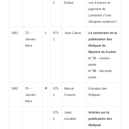
2
Dufaur
vue à travers le
jugement de
Lamartine (“Une
Sévignée moderne”)
1961
72 –
I
072-
Jean Calvet
Le centenaire de la
Janvier-
1
publication des
Mars
Reliquæ
de
Maurice de Guérin
n° 72
– remière
partie.
n° 76
– Seconde
partie.
1962
75 –
P
075-
Marcel
À propos des
Janvier-
1
Crouzet
Reliquæ.
Mars
075-
Jules
Articles sur la
2
Levallois
publication des
Reliquæ