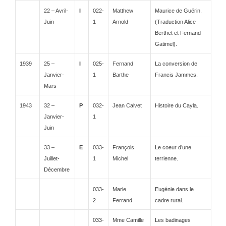
22 – Avril-
I
022-
Matthew
Maurice de Guérin.
Juin
1
Arnold
(Traduction Alice
Berthet et Fernand
Gatimel).
1939
25 –
I
025-
Fernand
La conversion de
Janvier-
1
Barthe
Francis Jammes.
Mars
1943
32 –
P
032-
Jean Calvet
Histoire du Cayla.
Janvier-
1
Juin
33 –
E
033-
François
Le coeur d’une
Juillet-
1
Michel
terrienne.
Décembre
033-
Marie
Eugénie dans le
2
Ferrand
cadre rural.
033-
Mme Camille
Les badinages