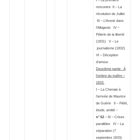
rencontre II – La
révolution de Juillet
III –
L’Avenir
dans
l’Albigeois IV –
Pèlerin de la liberté
(1831) V – Le
journalisme (1832)
VI – Déception
d’amour.
Deuxième partie : À
l’ombre du maître –
1833.
I – La Chenaie à
l’arrivée de Maurice
de Guérin II – Piété,
étude, amitié –
n° 52
– III – Crises
parallèles IV – La
séparation (7
septembre 1833).