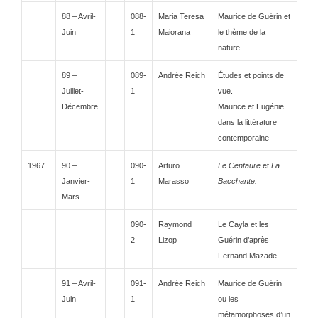
88 – Avril-
088-
Maria Teresa
Maurice de Guérin et
Juin
1
Maiorana
le thème de la
nature.
89 –
089-
Andrée Reich
Études et points de
Juillet-
1
vue.
Décembre
Maurice et Eugénie
dans la littérature
contemporaine
1967
90 –
090-
Arturo
Le Centaure
et
La
Janvier-
1
Marasso
Bacchante.
Mars
090-
Raymond
Le Cayla et les
2
Lizop
Guérin d’après
Fernand Mazade.
91 – Avril-
091-
Andrée Reich
Maurice de Guérin
Juin
1
ou les
métamorphoses d’un