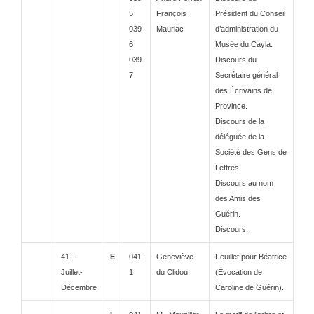
5
François
Président du Conseil
039-
Mauriac
d’administration du
6
Musée du Cayla.
039-
Discours du
7
Secrétaire général
des Écrivains de
Province.
Discours de la
déléguée de la
Société des Gens de
Lettres.
Discours au nom
des Amis des
Guérin.
Discours.
41 –
E
041-
Geneviève
Feuillet pour Béatrice
Juillet-
1
du Clidou
(Évocation de
Décembre
Caroline de Guérin).