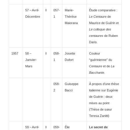
57 – Avril-
I
057-
Marie-
Étude comparative :
Décembre
1
Thérèse
Le Centaure
de
Maiorana
Maurice de Guérin et
Le colloque des
centaures
de Ruben
Dario.
1957
58 –
I
058-
Josette
Couleur
Janvier-
1
Dufort
“guérinienne” du
Mars
Centaure
et de
La
Bacchante.
058-
Guiseppe
À propos d’une thèse
2
Bacci
italienne sur Eugénie
de Guérin : deux
mises au point
(Thèse de sœur
Teresa Zanitti)
59 – Avril-
I
059-
Élie
Le secret de