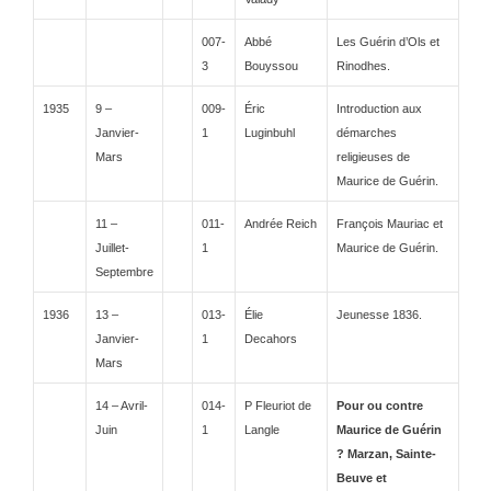
007-
Abbé
Les Guérin d’Ols et
3
Bouyssou
Rinodhes.
1935
9 –
009-
Éric
Introduction aux
Janvier-
1
Luginbuhl
démarches
Mars
religieuses de
Maurice de Guérin.
11 –
011-
Andrée Reich
François Mauriac et
Juillet-
1
Maurice de Guérin.
Septembre
1936
13 –
013-
Élie
Jeunesse 1836.
Janvier-
1
Decahors
Mars
14 – Avril-
014-
P Fleuriot de
Pour ou contre
Juin
1
Langle
Maurice de Guérin
? Marzan, Sainte-
Beuve et