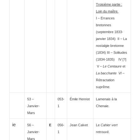
Troisième partie :
Loin du maître.
I – Errances
bretonnes
(septembre 1833-
janvier 1834) II – La
nostalgie bretonne
(1834) III – Solitudes
(1834-1835) IV [?]
V –
Le Centaure
et
La bacchante VI
–
Rétractation
suprême.
53 –
053-
Émile Henriot
Lamenais à la
Janvier-
1
Chenaie.
Mars
ie
56 –
E
056-
Jean Calvet
Le
Cahier vert
Janvier-
1
retrouvé.
Mars