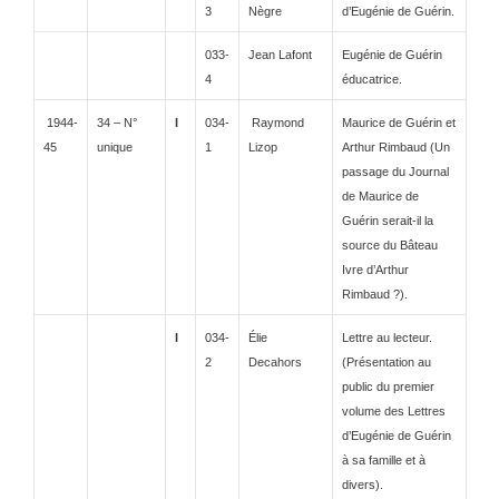
3
Nègre
d’Eugénie de Guérin.
033-
Jean Lafont
Eugénie de Guérin
4
éducatrice.
1944-
34 – N°
I
034-
Raymond
Maurice de Guérin et
45
unique
1
Lizop
Arthur Rimbaud (Un
passage du Journal
de Maurice de
Guérin serait-il la
source du Bâteau
Ivre d’Arthur
Rimbaud ?).
I
034-
Élie
Lettre au lecteur.
2
Decahors
(Présentation au
public du premier
volume des Lettres
d’Eugénie de Guérin
à sa famille et à
divers).