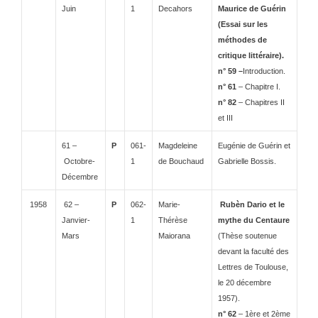
Juin
1
Decahors
Maurice de Guérin
(Essai sur les
méthodes de
critique littéraire).
n° 59 –
Introduction.
n° 61
– Chapitre I.
n° 82
– Chapitres II
et III
61 –
P
061-
Magdeleine
Eugénie de Guérin et
Octobre-
1
de Bouchaud
Gabrielle Bossis.
Décembre
1958
62 –
P
062-
Marie-
Rubèn Dario et le
Janvier-
1
Thérèse
mythe du Centaure
Mars
Maiorana
(Thèse soutenue
devant la faculté des
Lettres de Toulouse,
le 20 décembre
1957).
n° 62
– 1ère et 2ème