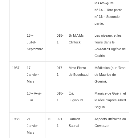
les
Reliquæ.
n° 14 –
1ère partie.
n° 16 –
Seconde
partie.
15 –
015-
Sr M A Mc
Les oiseaux et les
Juillet-
1
Clintock
fleurs dans le
Septembre
Journal
d’Eugénie de
Guérin.
1937
17 –
017-
Mme Pierre
Méditation (sur l’âme
Janvier-
1
de Bouchaud
de Maurice de
Mars
Guérin).
18 – Avril-
018-
Éric
Maurice de Guérin et
Juin
1
Luginbuhl
le rêve d’après Albert
Béguin.
1938
21 –
E
021-
Damien
Aspects littéraires du
Janvier-
1
Saunal
Centaure.
Mars