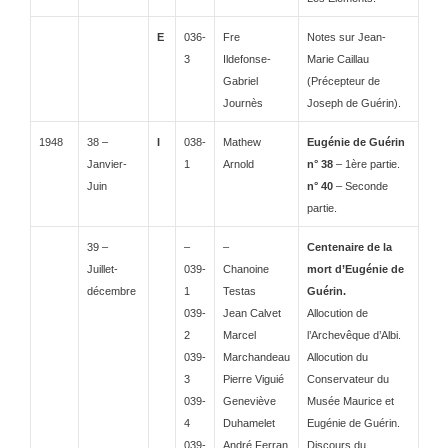
E
036-
Fre
Notes sur Jean-
3
Ildefonse-
Marie Caillau
Gabriel
(Précepteur de
Journès
Joseph de Guérin).
1948
38 –
I
038-
Mathew
Eugénie de Guérin
Janvier-
1
Arnold
n° 38
– 1ère partie.
Juin
n° 40
– Seconde
partie.
39 –
–
–
Centenaire de la
Juillet-
039-
Chanoine
mort d’Eugénie de
décembre
1
Testas
Guérin.
039-
Jean Calvet
Allocution de
2
Marcel
l’Archevêque d’Albi.
039-
Marchandeau
Allocution du
3
Pierre Viguié
Conservateur du
039-
Geneviève
Musée Maurice et
4
Duhamelet
Eugénie de Guérin.
039-
André Ferran
Discours du