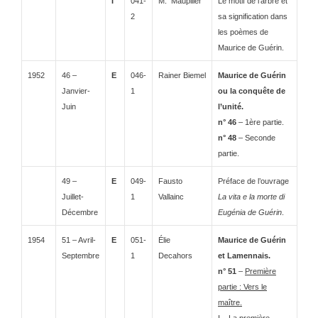
I
041-
M. Maupilier
Le motif de l’arbre et
2
sa signification dans
les poèmes de
Maurice de Guérin.
1952
46 –
E
046-
Rainer Biemel
Maurice de Guérin
Janvier-
1
ou la conquête de
Juin
l’unité.
n° 46
– 1ère partie.
n° 48
– Seconde
partie.
49 –
E
049-
Fausto
Préface de l’ouvrage
Juillet-
1
Vallainc
La vita e la morte di
Décembre
Eugénia de Guérin
.
1954
51 – Avril-
E
051-
Élie
Maurice de Guérin
Septembre
1
Decahors
et Lamennais.
n° 51
–
Première
partie : Vers le
maître.
I – La première