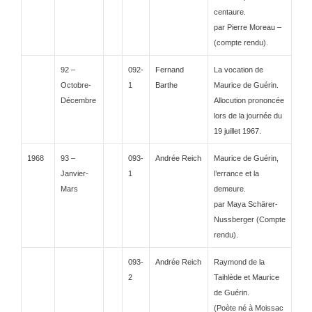
centaure.
par Pierre Moreau –
(compte rendu).
92 –
092-
Fernand
La vocation de
Octobre-
1
Barthe
Maurice de Guérin.
Décembre
Allocution prononcée
lors de la journée du
19 juillet 1967.
1968
93 –
093-
Andrée Reich
Maurice de Guérin,
Janvier-
1
l’errance et la
Mars
demeure.
par Maya Schärer-
Nussberger
(Compte
rendu).
093-
Andrée Reich
Raymond de la
2
Taihlède et Maurice
de Guérin.
(Poète né à Moissac