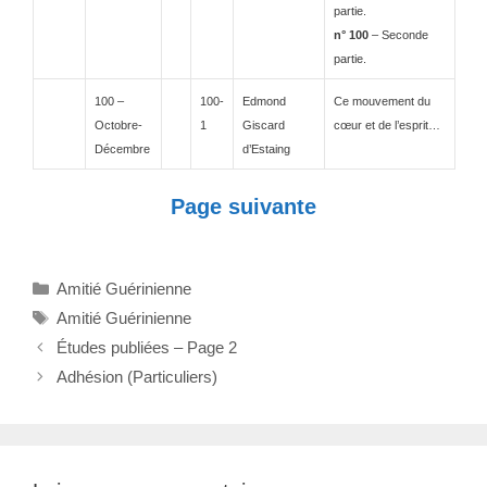
partie.
n° 100
– Seconde
partie.
100 –
100-
Edmond
Ce mouvement du
Octobre-
1
Giscard
cœur et de l’esprit…
Décembre
d’Estaing
Page suivante
Catégories
Amitié Guérinienne
Étiquettes
Amitié Guérinienne
Navigation
Études publiées – Page 2
des
Adhésion (Particuliers)
articles