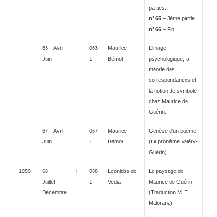
parties.
n° 65
– 3ème partie.
n° 66
– Fin.
63 – Avril-
063-
Maurice
L’image
Juin
1
Bémol
psychologique, la
théorie des
correspondances et
la notion de symbole
chez Maurice de
Guérin.
67 – Avril-
067-
Maurice
Genèse d’un poème
Juin
1
Bémol
(Le problème Valéry-
Guérin).
1959
68 –
I
068-
Leonidas de
Le paysage de
Juillet-
1
Vedia
Maurice de Guérin
Décembre
(Traduction M. T.
Maiorana).