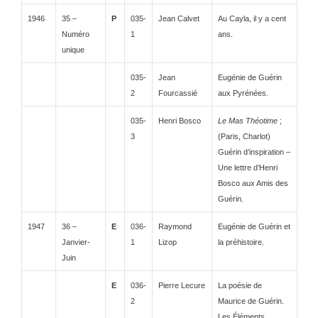
1946
35 –
P
035-
Jean Calvet
Au Cayla, il y a cent
Numéro
1
ans.
unique
035-
Jean
Eugénie de Guérin
2
Fourcassié
aux Pyrénées.
035-
Henri Bosco
Le Mas Théotime
;
3
(Paris, Charlot)
Guérin d’inspiration –
Une lettre d’Henri
Bosco aux Amis des
Guérin.
1947
36 –
E
036-
Raymond
Eugénie de Guérin et
Janvier-
1
Lizop
la préhistoire.
Juin
E
036-
Pierre Lecure
La poésie de
2
Maurice de Guérin.
Les Éléments.