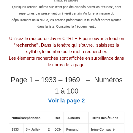
chapitres publiés.
Quelques articles, même s’ils n’ont pas été classés parmi les “Études”, sont
répertoriés car présentant un intérêt certain. Au fur et à mesure du
dépouillement de la revue, les articles présentant un tel intérêt seront ajoutés
.
dans la liste. Consultez la fréquemment.
Utilisez le raccourci clavier CTRL + F pour ouvrir la fonction
“
recherche”. D
ans la fenêtre qui s’ouvre, saisissez la
syllabe, le nombre ou le mot à rechercher.
Les éléments recherchés sont affichés en surbrillance dans
le corps de la page.
Page 1 – 1933 – 1969 – Numéros
1 à 100
Voir la page 2
Numéros/périodes
Ref
Auteurs
Titres des études
1933
3 – Juillet-
E
003-
Fernand
Irène Compayré.