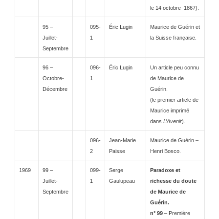
le 14 octobre 1867).
95 –
095-
Éric Lugin
Maurice de Guérin et
Juillet-
1
la Suisse française.
Septembre
96 –
096-
Éric Lugin
Un article peu connu
Octobre-
1
de Maurice de
Décembre
Guérin.
(le premier article de
Maurice imprimé
dans
L’Avenir
).
096-
Jean-Marie
Maurice de Guérin –
2
Paisse
Henri Bosco.
1969
99 –
099-
Serge
Paradoxe et
Juillet-
1
Gaulupeau
richesse du doute
Septembre
de Maurice de
Guérin.
n° 99
– Première