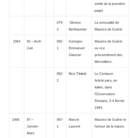
similé de la première
page)
079-
Simono
La sensualité de
2
Berthaumier
Maurice de Guérin
1964
82 – Avril-
082-
Georges-
Maurice de Guérin
Juin
1
Emmanuel
ou «Le
Glancier
préssentiment des
Merveilles».
082-
Bice Tibiletti
Le Centaure.
2
Article paru, en
italien, dans
l’Osservatore
Romano, 3-4 février
1964.
1966
87 –
087-
Marcel
Maurice de Guérin et
Janvier-
1
Laurent
l’amour de la nature.
Mars