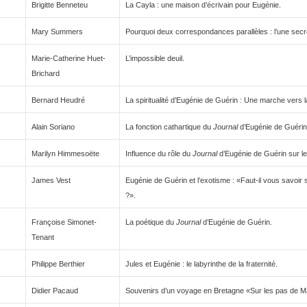
Brigitte Benneteu
La Cayla : une maison d’écrivain pour Eugénie.
Mary Summers
Pourquoi deux correspondances parallèles : l’une secrè
Marie-Catherine Huet-
L’impossible deuil.
Brichard
Bernard Heudré
La spiritualité d’Eugénie de Guérin : Une marche vers l
Alain Soriano
La fonction cathartique du
Journal
d’Eugénie de Guérin
Marilyn Himmesoëte
Influence du rôle du
Journal
d’Eugénie de Guérin sur le
James Vest
Eugénie de Guérin et l’exotisme : «Faut-il vous savoir 
?».
Françoise Simonet-
La poétique du
Journal
d’Eugénie de Guérin.
Tenant
Philippe Berthier
Jules et Eugénie : le labyrinthe de la fraternité.
Didier Pacaud
Souvenirs d’un voyage en Bretagne «Sur les pas de M