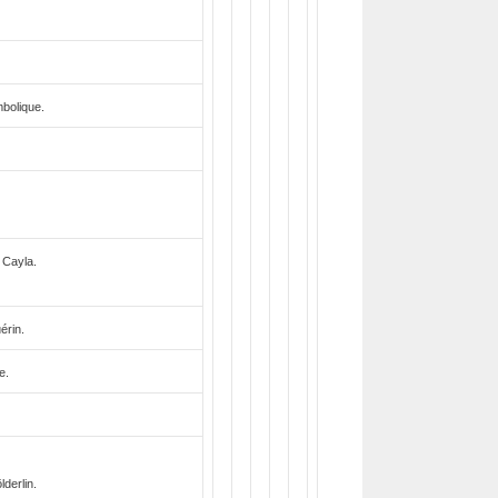
bolique.
 Cayla.
érin.
e.
derlin.