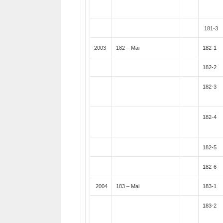
181-3
2003
182 – Mai
182-1
182-2
182-3
182-4
182-5
182-6
2004
183 – Mai
183-1
183-2