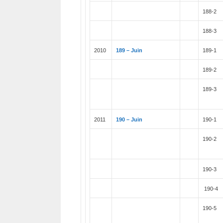
188-2
188-3
2010
189 – Juin
189-1
189-2
189-3
2011
190 – Juin
190-1
190-2
190-3
190-4
190-5