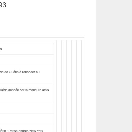
93
es
énie de Guérin à renoncer au
uérin donnée par la meilleure amis
érin : Paris/Londres/New York