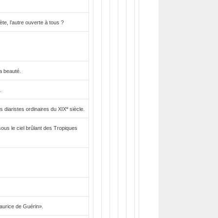
te, l’autre ouverte à tous ?
a beauté.
.
e
s diaristes ordinaires du XIX
siècle.
sous le ciel brûlant des Tropiques
aurice de Guérin».