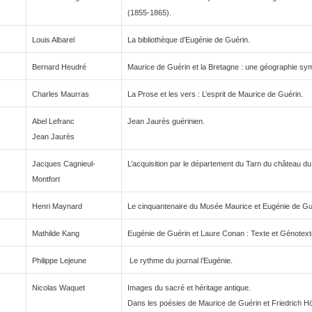
(1855-1865).
Louis Albarel
La bibliothèque d’Eugénie de Guérin.
Bernard Heudré
Maurice de Guérin et la Bretagne : une géographie sym
Charles Maurras
La Prose et les vers : L’esprit de Maurice de Guérin.
Abel Lefranc
Jean Jaurès guérinien.
Jean Jaurès
Jacques Cagnieul-
L’acquisition par le département du Tarn du château du
Montfort
Henri Maynard
Le cinquantenaire du Musée Maurice et Eugénie de Gu
Mathilde Kang
Eugénie de Guérin et Laure Conan : Texte et Génotext
Philippe Lejeune
Le rythme du journal l’Eugénie.
Nicolas Waquet
Images du sacré et héritage antique.
Dans les poésies de Maurice de Guérin et Friedrich Höl