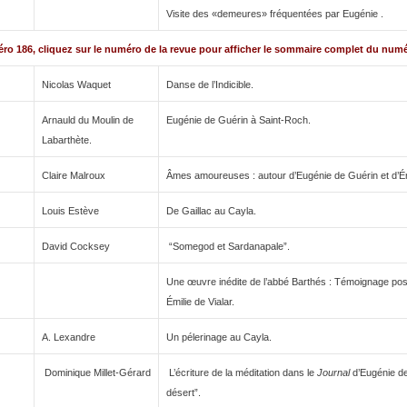
Visite des «demeures» fréquentées par Eugénie .
o 186, cliquez sur le numéro de la revue pour afficher le sommaire complet du numé
Nicolas Waquet
Danse de l’Indicible.
Arnauld du Moulin de
Eugénie de Guérin à Saint-Roch.
Labarthète.
Claire Malroux
Âmes amoureuses : autour d’Eugénie de Guérin et d’Ém
Louis Estève
De Gaillac au Cayla.
David Cocksey
“Somegod et Sardanapale”.
Une œuvre inédite de l’abbé Barthés : Témoignage po
Émilie de Vialar.
A. Lexandre
Un pélerinage au Cayla.
Dominique Millet-Gérard
L’écriture de la méditation dans le
Journal
d’Eugénie de
désert”.