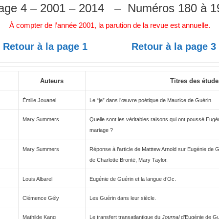
age 4 – 2001 – 2014 – Numéros 180 à 1
À compter de l’année 2001, la parution de la revue est annuelle.
Retour à la page 1
Retour à la page 3
Auteurs
Titres des étud
Émilie Jouanel
Le “je” dans l’œuvre poétique de Maurice de Guérin.
Mary Summers
Quelle sont les véritables raisons qui ont poussé Eug
mariage ?
Mary Summers
Réponse à l’article de Matttew Arnold sur Eugénie de G
de Charlotte Brontë, Mary Taylor.
Louis Albarel
Eugénie de Guérin et la langue d’Oc.
Clémence Gély
Les Guérin dans leur siècle.
Mathilde Kang
Le transfert transatlantique du
Journal
d’Eugénie de Gu