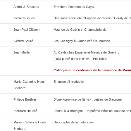
André-J. Boussac
Érembert, l’inconnu du Cayla.
Pierre Guigues
Une sœur spirituelle d’Eugénie de Guérin : Coraly de G
Jean-Paul Clément
Maurice de Guérin et Chateaubriand.
Gérard Soulié
Les Cossigny à Gaillac et à l’île Maurice.
Jean Mistler
Au Cayla chez Eugénie et Maurice de Guérin .
(Déjà publié dans le n° 98 – Été 1980)
Colloque du bicentenaire de la naissance de Mauri
Marie-Catherine Huet-
En guise d’introduction.
Brichard
Philippe Berthier
D’une «province de l’âme» : Lettres de Bretagne.
Bernard Heudré
L’adieu à la Bretagne : Un poème inédit de Maurice de 
Marie- Catherine Huet-
Géographie de la mélancolie.
Brichard