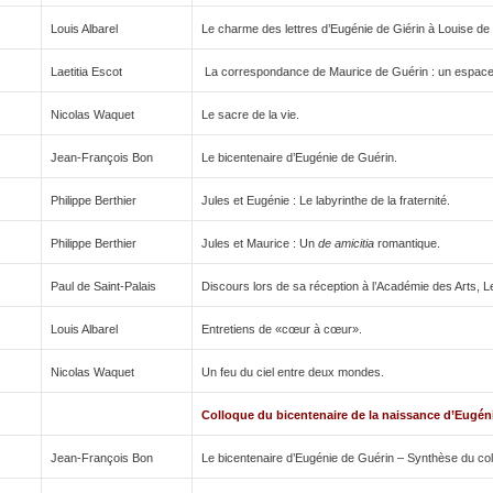
Louis Albarel
Le charme des lettres d’Eugénie de Giérin à Louise de
Laetitia Escot
La correspondance de Maurice de Guérin : un espace
Nicolas Waquet
Le sacre de la vie.
Jean-François Bon
Le bicentenaire d’Eugénie de Guérin.
Philippe Berthier
Jules et Eugénie : Le labyrinthe de la fraternité.
Philippe Berthier
Jules et Maurice : Un
de amicitia
romantique.
Paul de Saint-Palais
Discours lors de sa réception à l’Académie des Arts, 
Louis Albarel
Entretiens de «cœur à cœur».
Nicolas Waquet
Un feu du ciel entre deux mondes.
Colloque du bicentenaire de la naissance d’Eugén
Jean-François Bon
Le bicentenaire d’Eugénie de Guérin – Synthèse du col