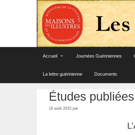
Aller
au
contenu
Accueil
Journées Guériniennes
La lettre guérinienne
Documents
Études publiées
16 août 2015
par
L’