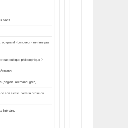
s Nues.
: ou quand «Longueur» ne rime pas
prose poétique philosophique ?
éridional.
s (anglais, allemand, grec).
de son siècle : vers la prose du
 littéraire.