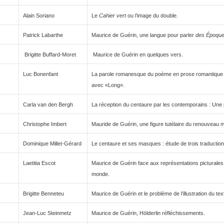
Alain Soriano
Le
Cahier vert
ou l’image du double.
Patrick Labarthe
Maurice de Guérin, une langue pour parler
des Époque
Brigitte Buffard-Moret
Maurice de Guérin en quelques vers.
Luc Bonenfant
La parole romanesque du poème en prose romantique 
avec «Long».
Carla van den Bergh
La réception du centaure par les contemporains : Une 
Christophe Imbert
Mauride de Guérin, une figure tutélaire du renouveau m
Dominique Millet-Gérard
Le centaure et ses masques : étude de trois traduction
Laetitia Escot
Maurice de Guérin face aux représentations picturales 
monde.
Brigitte Benneteu
Maurice de Guérin et le problème de l’illustration du texte
Jean-Luc Steinmetz
Maurice de Guérin, Hölderlin réfléchissements.