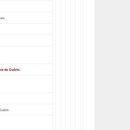
aïx.
ce de Guérin.
Guérin.