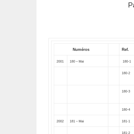
P
Numéros
Ref.
2001
180 – Mai
180-1
180-2
180-3
180-4
2002
181 – Mai
181-1
181-2