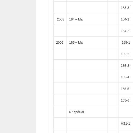
183-3
2005
184 – Mai
184-1
184-2
2006
185 – Mai
185-1
185-2
185-3
185-4
185-5
185-6
N° spécial
HS1-1