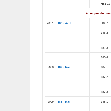
HS1-12
À compter du numér
2007
186 – Avril
186-1
186-2
186-3
186-4
2008
187 – Mai
187-1
187-2
187-3
2009
188 – Mai
188-1