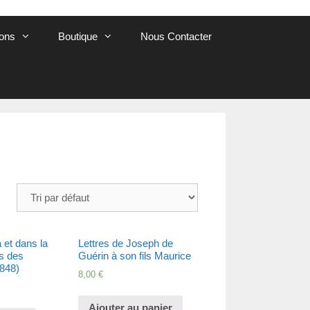
ions
Boutique
Nous Contacter
 et dans la
Lettres de Joseph de
s des
Guérin à son fils Maurice
848)
8,00
€
Ajouter au panier