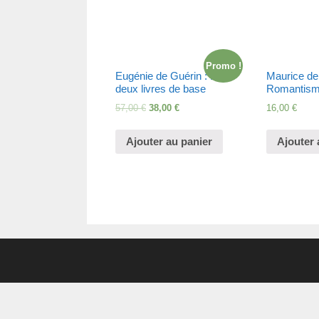
Promo !
Eugénie de Guérin : Les
Maurice de 
deux livres de base
Romantis
57,00
€
38,00
€
16,00
€
Ajouter au panier
Ajouter 