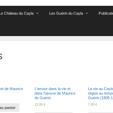
Le Château du Cayla
Les Guérin du Cayla
Publicat
s
ort de Maurice
L’amour dans la vie et
La vie au Cayla
dans l’œuvre de Maurice
région au temp
de Guérin
Guérin (1805-1
12,00
€
7,00
€
au panier