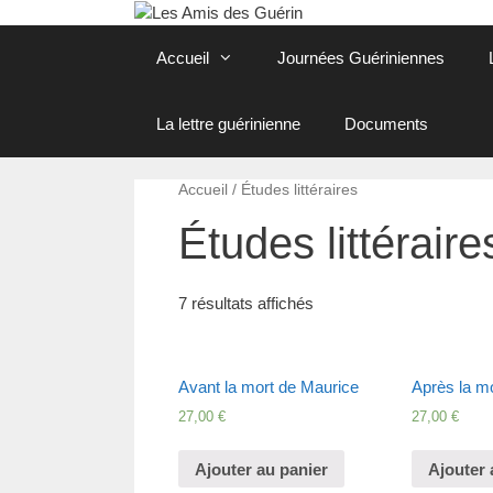
Aller
au
Accueil
Journées Guériniennes
contenu
La lettre guérinienne
Documents
Accueil
/ Études littéraires
Études littéraire
7 résultats affichés
Avant la mort de Maurice
Après la m
27,00
€
27,00
€
Ajouter au panier
Ajouter 