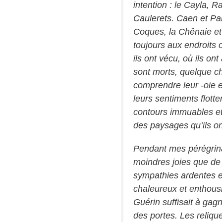
intention : le Cayla, R
Caulerets. Caen et Par
Coques, la Chênaie et 
toujours aux endroits
ils ont vécu, où ils ont
sont morts, quelque c
comprendre leur -oie e
leurs sentiments flott
contours immuables et
des paysages qu’ils o
Pendant mes pérégrina
moindres joies que de 
sympathies ardentes et
chaleureux et enthous
Guérin suffisait à gagn
des portes. Les reliqu