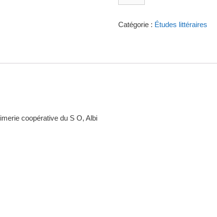
Avant
la
Catégorie :
Études littéraires
mort
de
Maurice
merie coopérative du S O, Albi