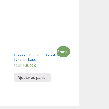
Promo !
Eugénie de Guérin : Les deux
livres de base
57,00
€
38,00
€
Ajouter au panier