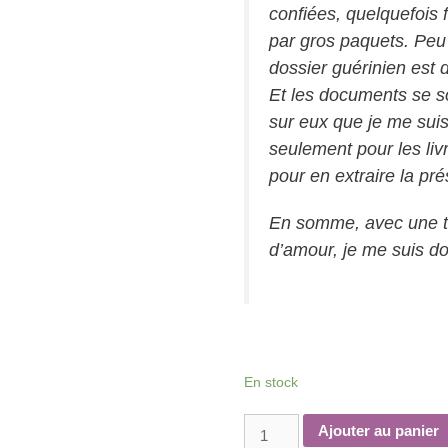
confiées, quelquefois f
par gros paquets. Peu 
dossier guérinien est
Et les documents se s
sur eux que je me sui
seulement pour les liv
pour en extraire la pr
En somme, avec une té
d’amour, je me suis d
En stock
quantité
Ajouter au panier
de