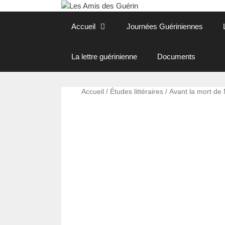
Aller
au
Accueil
Journées Guériniennes
contenu
La lettre guérinienne
Documents
Accueil
/
Études littéraires
/ Avant la mort de